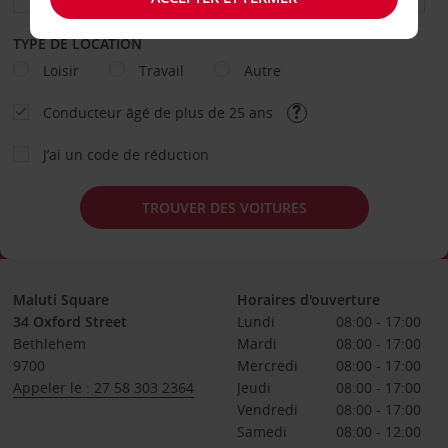
TYPE DE LOCATION
Loisir
Travail
Autre
Conducteur âgé de plus de 25 ans
J’ai un code de réduction
TROUVER DES VOITURES
Maluti Square
Horaires d'ouverture
34 Oxford Street
Lundi
08:00 - 17:00
Bethlehem
Mardi
08:00 - 17:00
9700
Mercredi
08:00 - 17:00
Appeler le : 27 58 303 2364
Jeudi
08:00 - 17:00
Vendredi
08:00 - 17:00
Samedi
08:00 - 12:00