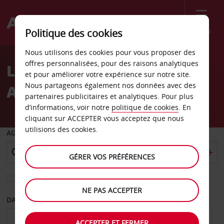
Menu
Politique des cookies
Welcome
Nous utilisons des cookies pour vous proposer des
to
offres personnalisées, pour des raisons analytiques
Location de voiture
Avis
et pour améliorer votre expérience sur notre site.
Nous partageons également nos données avec des
Agence de Bethléem
partenaires publicitaires et analytiques. Pour plus
d’informations, voir notre
politique de cookies
. En
cliquant sur ACCEPTER vous acceptez que nous
utilisions des cookies.
AGENCE DE DÉPART
GÉRER VOS PRÉFÉRENCES
Sélectionnez une autre agence de retour
NE PAS ACCEPTER
DATE DE DÉPART
DATE DE RETOUR
ACCEPTER ET FERMER