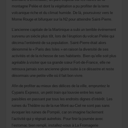
montagne Pelée et dont la végétation a pu profiter de la terre
volcanique riche et du climat humide. De là, poursuivez vers le
Morne Rouge et bifurquer sur la N2 pour atteindre Saint-Pierre.
L’ancienne capitale de la Martinique a subi un terrible événement
survenu un siècle plus tôt, lors de l’éruption du volcan Pelée qui
décima l’entièreté de sa population. Saint-Pierre était alors
dénommé le « Paris des Isles » en raison la diversité de ses
activités et de la richesse de ses habitants. Bien qu’elle soit plus
agréable à visiter que sa grande sœur Fort-de-France, elle ne
retrouva jamais son ancienne gloire suite à ce désastre et reste
désormais une petite ville où il fait bon vivre.
Afin de profiter au mieux des délices de la ville, empruntez le
Cyparis Express, un petit train qui louvoie entre les rues
paisibles en passant par tous les endroits dignes d’intérêt. Les
ruines du Théâtre ou de la rue Mont-au-Ciel ne sont pas sans
évoquer les ruines de Pompéi, car on imagine facilement
l’activité qui y régnait autrefois. Pour finir la journée avec
l’estomac bien rempli, installez-vous à La Fromagerie