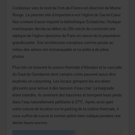
Conduisez vers le nord de Fort-de-France en direction de Morne
Rouge. Le premier site d’importance est l’église du Sacré-Cœur.
Non content d’avoir importé la bibliothèque Schœlcher, l'évêque
martiniquais décida au début du 20è siècle de construire une
réplique de l’église éponyme de Paris en raison de la population
grandissante. Son architecture complexe comme posée au
milieu des arbres est immanquable et se prête à de jolies
photos.
Plus loin se trouvent la source thermale d’Absalon et la cascade
du Saut du Gendarme dont certains coins peuvent aussi être
explorés en canyoning. Les locaux grimpent les escaliers
glissants pour arriver à des bassins d’eau clair. La baignade
étant interdite, ils amènent des bassines et trempent leurs pieds
dans l’eau naturellement pétillante à 37ºC. Après avoir garé
votre voiture de location sur le parking de la station thermale, il
vous suffira de suivre le sentier piéton bien indiqué pendant une
demie heure environ.