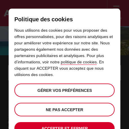
Menu
Politique des cookies
Welcome
Nous utilisons des cookies pour vous proposer des
to
offres personnalisées, pour des raisons analytiques et
Avis
UN TOUR HISTORIQUE DE LA
pour améliorer votre expérience sur notre site. Nous
partageons également nos données avec des
MARTINIQUE
partenaires publicitaires et analytiques. Pour plus
d’informations, voir notre
politique de cookies
. En
Instructions
cliquant sur ACCEPTER vous acceptez que nous
Ignorer
Rechercher
une
Utili
utilisions des cookies.
for
agence
les
Screen
date
La
choisir
L’heure
choisir
temps
temps
09
10
de
date
de
de
de
depui
depui
DIM.
liens
Reader
:00
GÉRER VOS PRÉFÉRENCES
début
de
modifier
départ
modifier
(minut
(heure
AOÛT
départ
choisie
Users:
contenus
choisie
est
date
Actuel
choisir
time
L’heure
choisir
temps
temps
est
Skip
11
10
de
de
to
de
de
jusqu’
jusqu’
MAR.
le
:00
screen
dans
fin
modifier
départ
modifier
(heure
(minut
NE PAS ACCEPTER
AOÛT
reader
choisie
instructions
est
ce
Type de location
Indiquez
Loisir
l’agence
formulaire
Travail
ACCEPTER ET FERMER