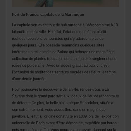
agence.
Fort-de-France, capitale de la Martinique
La capitale sert avant tout de hub rattaché à l’aéroport situé à 10
kilomètres de la ville. En effet, l’état des rues étant plutôt
rustique, peu sont les touristes qui s’y attardent plus de
quelques jours. Elle possède néanmoins quelques sites
intéressants tel le jardin de Balata qui héberge une magnifique
collection de plantes tropicales dont un figuier étrangleur et des
roses de porcelaine. Avec un accès gratuit au public, c’est
l’occasion de profiter des senteurs sucrées des fleurs le temps
d’une demie journée.
Pour poursuivre la découverte de la ville, rendez-vous à La
Savane dont le grand parc sert aux locaux de lieu de rencontre et
de détente. De plus, la belle bibliothèque Schœlcher, située à
son extrémité nord, vous accueillera dans un magnifique
pavillon. Elle fut à l’origine construite en 1889 lors de l’exposition
universelle de Paris avant d’être démontée, expédiée par bateau
puis remontée sur l’île. Vous pourrez apercevoir, donnant sur la