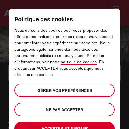
Menu
Politique des cookies
Welcome
Nous utilisons des cookies pour vous proposer des
to
offres personnalisées, pour des raisons analytiques et
Avis
SUR LES TRACES DE ST. JACQUES DE
pour améliorer votre expérience sur notre site. Nous
partageons également nos données avec des
COMPOSTELLE
partenaires publicitaires et analytiques. Pour plus
d’informations, voir notre
politique de cookies
. En
Instructions
cliquant sur ACCEPTER vous acceptez que nous
Ignorer
Rechercher
une
Utili
utilisions des cookies.
for
agence
les
Screen
date
La
choisir
L’heure
choisir
temps
temps
08
10
de
date
de
de
de
depui
depui
SAM.
liens
Reader
:00
GÉRER VOS PRÉFÉRENCES
début
de
modifier
départ
modifier
(minut
(heure
AOÛT
départ
choisie
Users:
contenus
choisie
est
date
Actuel
choisir
time
L’heure
choisir
temps
temps
est
Skip
10
10
de
de
to
de
de
jusqu’
jusqu’
LUN.
le
:00
screen
dans
fin
modifier
départ
modifier
(heure
(minut
NE PAS ACCEPTER
AOÛT
reader
choisie
instructions
est
ce
Type de location
Indiquez
Loisir
l’agence
formulaire
Travail
ACCEPTER ET FERMER