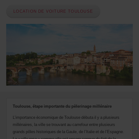
pouvez
également
LOCATION DE VOITURE TOULOUSE
indiquer
votre
numéro
AWD
(Remise
internationale
Avis).
Vous
pouvez
réserver
un
véhicule
utilitaire
ou
un
scooter
si
Toulouse, étape importante du pèlerinage millénaire
ceux-
ci
L’importance économique de Toulouse débuta il y a plusieurs
sont
millénaires, la ville se trouvant au carrefour entre plusieurs
disponibles
dans
grands pôles historiques de la Gaule, de l’Italie et de l’Espagne.
votre
La « ville rose » comme elle est encore connue du fait de la