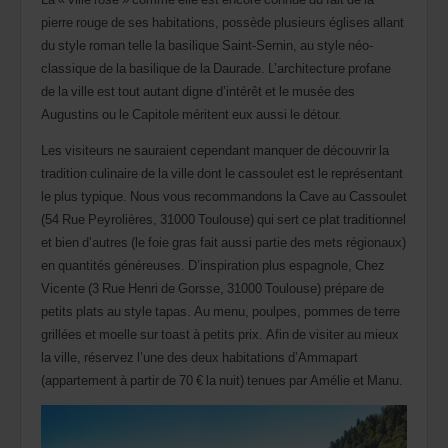
agence.
pierre rouge de ses habitations, possède plusieurs églises allant
du style roman telle la basilique Saint-Sernin, au style néo-
classique de la basilique de la Daurade. L’architecture profane
de la ville est tout autant digne d’intérêt et le musée des
Augustins ou le Capitole méritent eux aussi le détour.
Les visiteurs ne sauraient cependant manquer de découvrir la
tradition culinaire de la ville dont le cassoulet est le représentant
le plus typique. Nous vous recommandons la Cave au Cassoulet
(54 Rue Peyrolières, 31000 Toulouse) qui sert ce plat traditionnel
et bien d’autres (le foie gras fait aussi partie des mets régionaux)
en quantités généreuses. D’inspiration plus espagnole, Chez
Vicente (3 Rue Henri de Gorsse, 31000 Toulouse) prépare de
petits plats au style tapas. Au menu, poulpes, pommes de terre
grillées et moelle sur toast à petits prix. Afin de visiter au mieux
la ville, réservez l’une des deux habitations d’Ammapart
(appartement à partir de 70 € la nuit) tenues par Amélie et Manu.