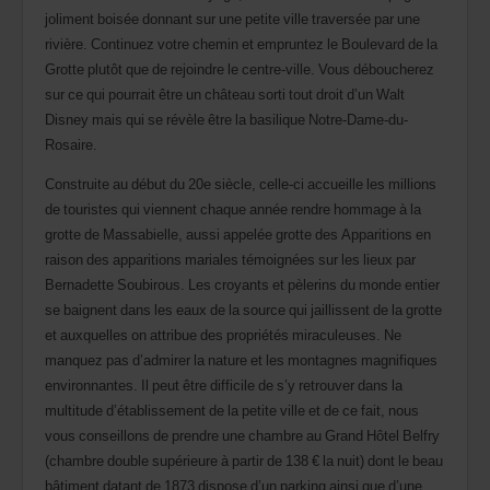
joliment boisée donnant sur une petite ville traversée par une
rivière. Continuez votre chemin et empruntez le Boulevard de la
Grotte plutôt que de rejoindre le centre-ville. Vous déboucherez
sur ce qui pourrait être un château sorti tout droit d’un Walt
Disney mais qui se révèle être la basilique Notre-Dame-du-
Rosaire.
Construite au début du 20e siècle, celle-ci accueille les millions
de touristes qui viennent chaque année rendre hommage à la
grotte de Massabielle, aussi appelée grotte des Apparitions en
raison des apparitions mariales témoignées sur les lieux par
Bernadette Soubirous. Les croyants et pèlerins du monde entier
se baignent dans les eaux de la source qui jaillissent de la grotte
et auxquelles on attribue des propriétés miraculeuses. Ne
manquez pas d’admirer la nature et les montagnes magnifiques
environnantes. Il peut être difficile de s’y retrouver dans la
multitude d’établissement de la petite ville et de ce fait, nous
vous conseillons de prendre une chambre au Grand Hôtel Belfry
(chambre double supérieure à partir de 138 € la nuit) dont le beau
bâtiment datant de 1873 dispose d’un parking ainsi que d’une