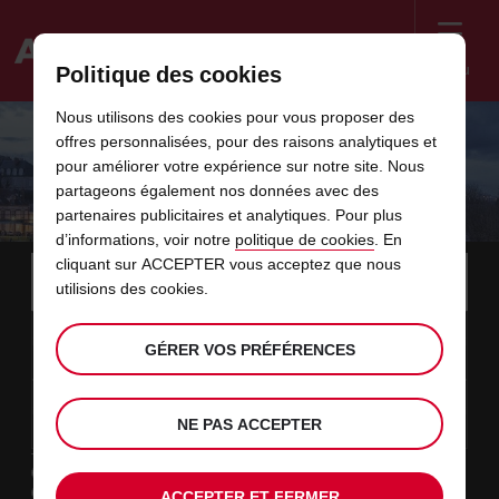
Menu
Politique des cookies
Welcome
Nous utilisons des cookies pour vous proposer des
to
offres personnalisées, pour des raisons analytiques et
Avis
UNE AVENTURE FOODIE DANS LE SUD-
pour améliorer votre expérience sur notre site. Nous
partageons également nos données avec des
OUEST DE LA FRANCE
partenaires publicitaires et analytiques. Pour plus
d’informations, voir notre
politique de cookies
. En
Instructions
cliquant sur ACCEPTER vous acceptez que nous
Ignorer
Rechercher
une
Utili
utilisions des cookies.
for
agence
les
Screen
date
La
choisir
L’heure
choisir
temps
temps
09
10
de
date
de
de
de
depui
depui
DIM.
liens
Reader
:00
GÉRER VOS PRÉFÉRENCES
début
de
modifier
départ
modifier
(minut
(heure
AOÛT
départ
choisie
Users:
contenus
choisie
est
date
Actuel
choisir
time
L’heure
choisir
temps
temps
est
Skip
11
10
de
de
to
de
de
jusqu’
jusqu’
MAR.
le
:00
screen
dans
fin
modifier
départ
modifier
(heure
(minut
NE PAS ACCEPTER
AOÛT
reader
choisie
instructions
est
ce
Type de location
Indiquez
Loisir
l’agence
formulaire
Travail
ACCEPTER ET FERMER