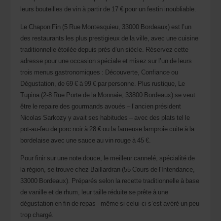
leurs bouteilles de vin à partir de 17 € pour un festin inoubliable.
Le Chapon Fin (5 Rue Montesquieu, 33000 Bordeaux) est l’un
des restaurants les plus prestigieux de la ville, avec une cuisine
traditionnelle étoilée depuis près d’un siècle. Réservez cette
adresse pour une occasion spéciale et misez sur l’un de leurs
trois menus gastronomiques : Découverte, Confiance ou
Dégustation, de 69 € à 99 € par personne. Plus rustique, Le
Tupina (2-8 Rue Porte de la Monnaie, 33800 Bordeaux) se veut
être le repaire des gourmands avoués – l’ancien président
Nicolas Sarkozy y avait ses habitudes – avec des plats tel le
pot-au-feu de porc noir à 28 € ou la fameuse lamproie cuite à la
bordelaise avec une sauce au vin rouge à 45 €.
Pour finir sur une note douce, le meilleur cannelé, spécialité de
la région, se trouve chez Baillardran (55 Cours de l'Intendance,
33000 Bordeaux). Préparés selon la recette traditionnelle à base
de vanille et de rhum, leur taille réduite se prête à une
dégustation en fin de repas - même si celui-ci s’est avéré un peu
trop chargé.