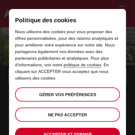
Menu
Politique des cookies
Welcome
Nous utilisons des cookies pour vous proposer des
to
offres personnalisées, pour des raisons analytiques et
Avis
SAVE UP TO 20% THIS SUMMER IN
pour améliorer votre expérience sur notre site. Nous
partageons également nos données avec des
FRANCE
partenaires publicitaires et analytiques. Pour plus
d’informations, voir notre
politique de cookies
. En
Instructions
cliquant sur ACCEPTER vous acceptez que nous
Ignorer
Rechercher
une
Utili
utilisions des cookies.
for
agence
les
Screen
date
La
choisir
L’heure
choisir
temps
temps
08
10
de
date
de
de
de
depui
depui
SAM.
liens
Reader
:00
GÉRER VOS PRÉFÉRENCES
début
de
modifier
départ
modifier
(minut
(heure
AOÛT
départ
choisie
Users:
contenus
choisie
est
date
Actuel
choisir
time
L’heure
choisir
temps
temps
est
Skip
10
10
de
de
to
de
de
jusqu’
jusqu’
LUN.
le
:00
screen
dans
fin
modifier
départ
modifier
(heure
(minut
NE PAS ACCEPTER
AOÛT
reader
choisie
instructions
est
ce
Type de location
Indiquez
Loisir
l’agence
formulaire
Travail
ACCEPTER ET FERMER