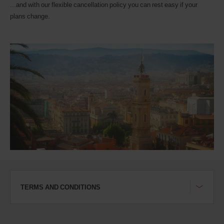
pouvez
...and with our flexible cancellation policy you can rest easy if your
également
plans change.
indiquer
votre
numéro
AWD
(Remise
internationale
Avis).
Vous
pouvez
réserver
un
véhicule
utilitaire
ou
un
scooter
si
ceux-
ci
TERMS AND CONDITIONS
sont
disponibles
dans
votre