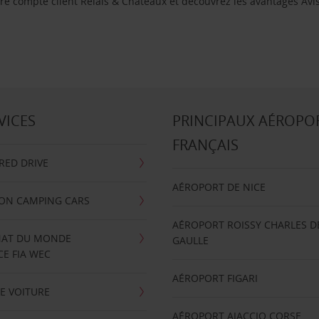
re compte client Relais & Châteaux et découvrez les avantages Avis 
VICES
PRINCIPAUX AÉROPO
FRANÇAIS
RRED DRIVE
AÉROPORT DE NICE
ION CAMPING CARS
AÉROPORT ROISSY CHARLES D
AT DU MONDE
GAULLE
E FIA WEC
AÉROPORT FIGARI
E VOITURE
AÉROPORT AJACCIO CORSE