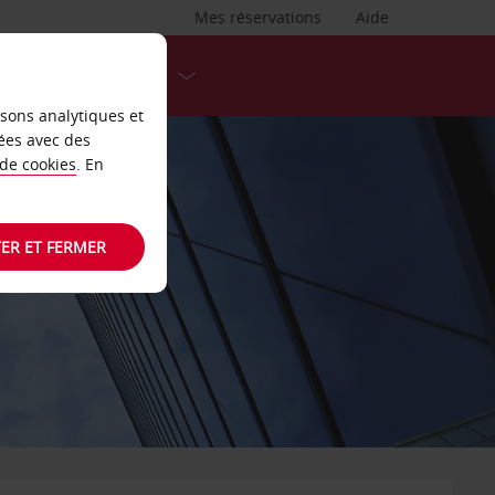
Mes réservations
Aide
DESTINATIONS
isons analytiques et
ées avec des
 de cookies
. En
ER ET FERMER
ÂTEAUX