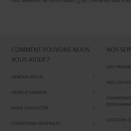
Pour bénéficier de l'offre cliquez
ici
ou , connectez-vous à vot
COMMENT POUVONS-NOUS
NOS SER
VOUS AIDER ?
AVIS PREFE
DEVENIR AFFILIÉ
AVIS LOCAT
OFFRE ÉTUDIANTE
CHAMPIONN
D’ENDURANC
NOUS CONTACTER
LOCATION D
CONDITIONS GÉNÉRALES