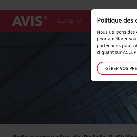
Politique des 
FLOTTE
BONS PLANS
F
Nous utilisons des 
pour améliorer vot
partenaires publici
cliquant sur ACCEPT
GÉRER VOS PR
AVIS 