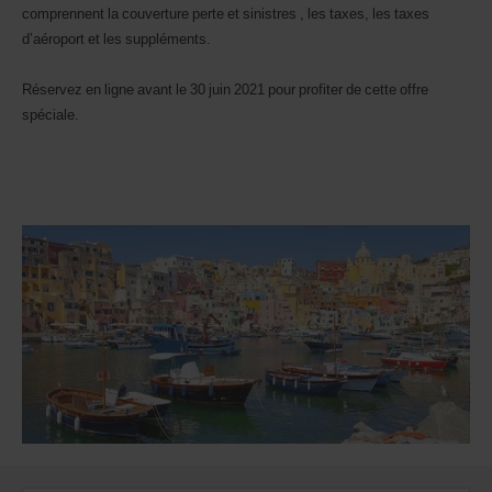
comprennent la couverture perte et sinistres , les taxes, les taxes
Vous
pouvez
d’aéroport et les suppléments.
également
indiquer
Réservez en ligne avant le 30 juin 2021 pour profiter de cette offre
votre
spéciale.
numéro
AWD
(Remise
internationale
Avis).
Vous
pouvez
réserver
un
véhicule
utilitaire
ou
un
scooter
si
ceux-
ci
sont
disponibles