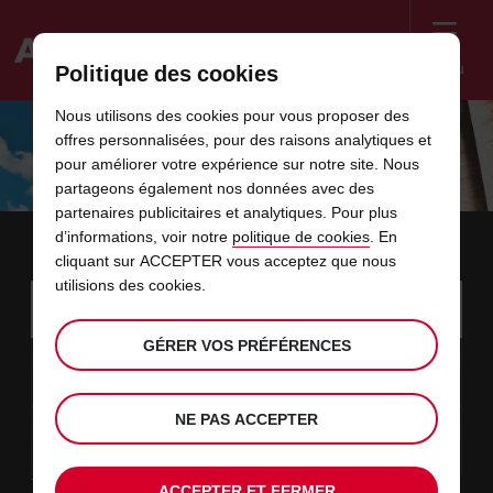
Menu
Politique des cookies
Welcome
Nous utilisons des cookies pour vous proposer des
to
offres personnalisées, pour des raisons analytiques et
Avis
ÉCONOMISEZ 10 % SUR VOTRE
pour améliorer votre expérience sur notre site. Nous
partageons également nos données avec des
LOCATION DE VOITURE EN ITALY,
partenaires publicitaires et analytiques. Pour plus
ESPAGNE ET PORTUGAL
d’informations, voir notre
politique de cookies
. En
cliquant sur ACCEPTER vous acceptez que nous
utilisions des cookies.
Instructions
Ignorer
Rechercher
une
Utili
for
agence
les
GÉRER VOS PRÉFÉRENCES
Screen
date
La
choisir
L’heure
choisir
temps
temps
09
10
de
date
de
de
de
depui
depui
DIM.
liens
Reader
:00
début
de
modifier
départ
modifier
(minut
(heure
AOÛT
départ
choisie
Users:
contenus
choisie
est
date
Actuel
choisir
time
L’heure
choisir
temps
temps
NE PAS ACCEPTER
est
Skip
11
10
de
de
to
de
de
jusqu’
jusqu’
MAR.
le
:00
screen
dans
fin
modifier
départ
modifier
(heure
(minut
AOÛT
reader
choisie
instructions
est
ce
Type de location
Indiquez
ACCEPTER ET FERMER