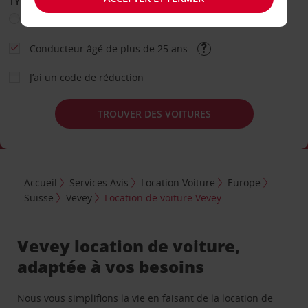
TYPE DE LOCATION
Loisir
Travail
Autre
Conducteur âgé de plus de 25 ans
J’ai un code de réduction
TROUVER DES VOITURES
Accueil
Services Avis
Location Voiture
Europe
Suisse
Vevey
Location de voiture Vevey
Vevey location de voiture,
adaptée à vos besoins
Nous vous simplifions la vie en faisant de la location de