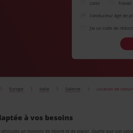
Loisir
Travail
Conducteur âgé de p
J’ai un code de réduc
Europe
Italie
Salerne
Location de voitur
daptée à vos besoins
e véhicules un moment de liberté et de plaisir. Quelle que soit vot