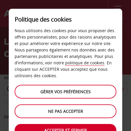
Menu
Politique des cookies
Welcome
Nous utilisons des cookies pour vous proposer des
to
offres personnalisées, pour des raisons analytiques
Location de voiture
Avis
et pour améliorer votre expérience sur notre site.
Nous partageons également nos données avec des
Caltanissetta
partenaires publicitaires et analytiques. Pour plus
d’informations, voir notre
politique de cookies
. En
cliquant sur ACCEPTER vous acceptez que nous
utilisions des cookies.
AGENCE DE DÉPART
GÉRER VOS PRÉFÉRENCES
Sélectionnez une autre agence de retour
NE PAS ACCEPTER
DATE DE DÉPART
DATE DE RETOUR
ACCEPTER ET FERMER