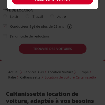
TYPE DE LOCATION
Loisir
Travail
Autre
Conducteur âgé de plus de 25 ans
J’ai un code de réduction
TROUVER DES VOITURES
Accueil
Services Avis
Location Voiture
Europe
Italie
Caltanissetta
Location de voiture Caltanissetta
Caltanissetta location de
voiture, adaptée à vos besoins