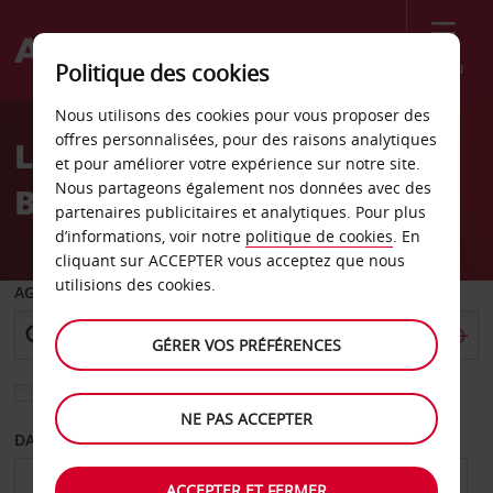
Menu
Politique des cookies
Welcome
Nous utilisons des cookies pour vous proposer des
to
offres personnalisées, pour des raisons analytiques
Location de voiture
Avis
et pour améliorer votre expérience sur notre site.
Nous partageons également nos données avec des
Bludenz
partenaires publicitaires et analytiques. Pour plus
d’informations, voir notre
politique de cookies
. En
cliquant sur ACCEPTER vous acceptez que nous
utilisions des cookies.
AGENCE DE DÉPART
GÉRER VOS PRÉFÉRENCES
Sélectionnez une autre agence de retour
NE PAS ACCEPTER
DATE DE DÉPART
DATE DE RETOUR
ACCEPTER ET FERMER