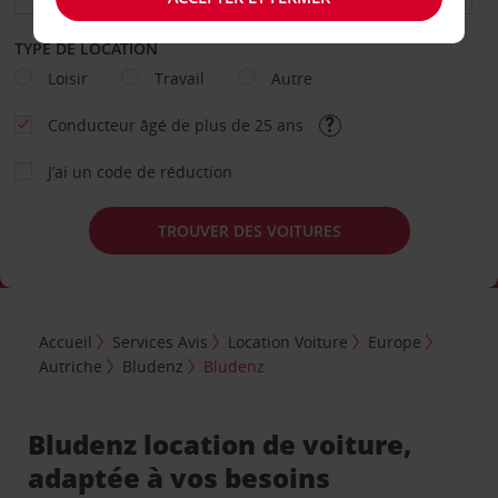
TYPE DE LOCATION
Loisir
Travail
Autre
Conducteur âgé de plus de 25 ans
J’ai un code de réduction
TROUVER DES VOITURES
Accueil
Services Avis
Location Voiture
Europe
Autriche
Bludenz
Bludenz
Bludenz location de voiture,
adaptée à vos besoins