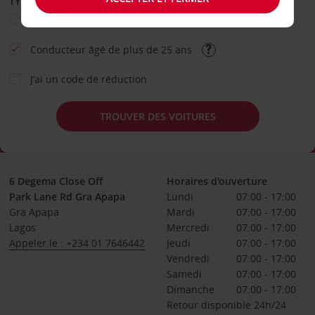
TYPE DE LOCATION
Loisir
Travail
Autre
Conducteur âgé de plus de 25 ans
J’ai un code de réduction
TROUVER DES VOITURES
6 Degema Close Off
Horaires d'ouverture
Park Lane Rd Gra Apapa
Lundi
07:00 - 17:00
Gra Apapa
Mardi
07:00 - 17:00
Lagos
Mercredi
07:00 - 17:00
Appeler le : +234 01 7646442
Jeudi
07:00 - 17:00
Vendredi
07:00 - 17:00
Samedi
07:00 - 17:00
Dimanche
07:00 - 17:00
Retour disponible 24h/24