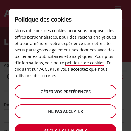
Menu
Politique des cookies
Welcome
Nous utilisons des cookies pour vous proposer des
to
offres personnalisées, pour des raisons analytiques
Location de voiture Lagos
Avis
et pour améliorer votre expérience sur notre site.
Nous partageons également nos données avec des
partenaires publicitaires et analytiques. Pour plus
d’informations, voir notre
politique de cookies
. En
AGENCE DE DÉPART
cliquant sur ACCEPTER vous acceptez que nous
utilisions des cookies.
GÉRER VOS PRÉFÉRENCES
Sélectionnez une autre agence de retour
DATE DE DÉPART
DATE DE RETOUR
NE PAS ACCEPTER
ACCEPTER ET FERMER