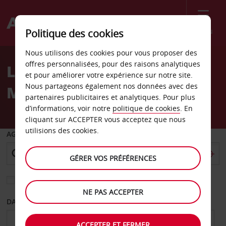
Menu
Politique des cookies
Welcome
Nous utilisons des cookies pour vous proposer des
to
offres personnalisées, pour des raisons analytiques
Location de voiture Stone
Avis
et pour améliorer votre expérience sur notre site.
Nous partageons également nos données avec des
Mountain
partenaires publicitaires et analytiques. Pour plus
d’informations, voir notre
politique de cookies
. En
cliquant sur ACCEPTER vous acceptez que nous
utilisions des cookies.
AGENCE DE DÉPART
GÉRER VOS PRÉFÉRENCES
Sélectionnez une autre agence de retour
NE PAS ACCEPTER
DATE DE DÉPART
DATE DE RETOUR
ACCEPTER ET FERMER