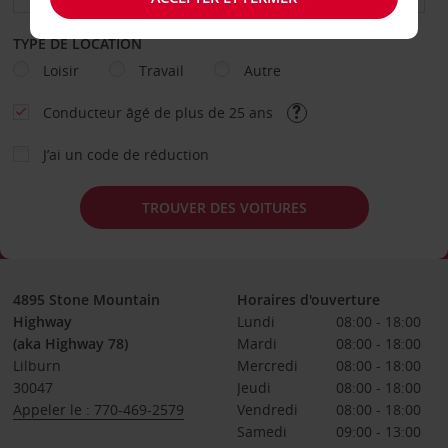
TYPE DE LOCATION
Loisir
Travail
Autre
Conducteur âgé de plus de 25 ans
J’ai un code de réduction
TROUVER DES VOITURES
4895 Stone Mountain
Horaires d'ouverture
Highway
Lundi
08:00 - 18:00
(aka Highway 78)
Mardi
08:00 - 18:00
Lilburn
Mercredi
08:00 - 18:00
30047
Jeudi
08:00 - 18:00
Appeler le : 770-469-2579
Vendredi
08:00 - 18:00
Samedi
09:00 - 13:00