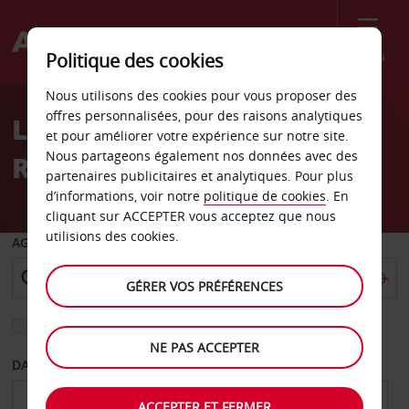
Menu
Politique des cookies
Welcome
Nous utilisons des cookies pour vous proposer des
to
offres personnalisées, pour des raisons analytiques
Location de voiture Eagle
Avis
et pour améliorer votre expérience sur notre site.
Nous partageons également nos données avec des
River
partenaires publicitaires et analytiques. Pour plus
d’informations, voir notre
politique de cookies
. En
cliquant sur ACCEPTER vous acceptez que nous
utilisions des cookies.
AGENCE DE DÉPART
GÉRER VOS PRÉFÉRENCES
Sélectionnez une autre agence de retour
NE PAS ACCEPTER
DATE DE DÉPART
DATE DE RETOUR
ACCEPTER ET FERMER