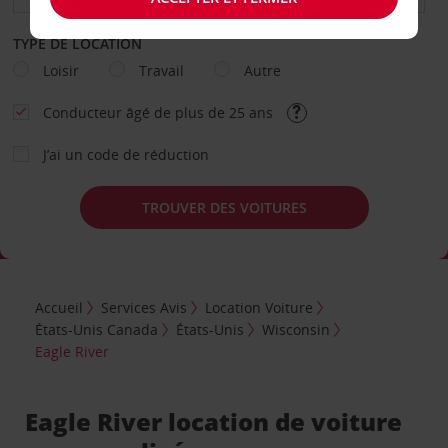
TYPE DE LOCATION
Loisir
Travail
Autre
Conducteur âgé de plus de 25 ans
J’ai un code de réduction
TROUVER DES VOITURES
Accueil
Services Avis
Location Voiture
États-Unis Canada
États-Unis
Wisconsin
Eagle River
Eagle River location de voiture