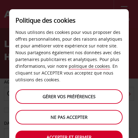
Menu
Politique des cookies
Welcome
Nous utilisons des cookies pour vous proposer des
to
offres personnalisées, pour des raisons analytiques
Location de voiture
Avis
et pour améliorer votre expérience sur notre site.
Nous partageons également nos données avec des
Hayward
partenaires publicitaires et analytiques. Pour plus
d’informations, voir notre
politique de cookies
. En
cliquant sur ACCEPTER vous acceptez que nous
utilisions des cookies.
AGENCE DE DÉPART
GÉRER VOS PRÉFÉRENCES
Sélectionnez une autre agence de retour
NE PAS ACCEPTER
DATE DE DÉPART
DATE DE RETOUR
ACCEPTER ET FERMER