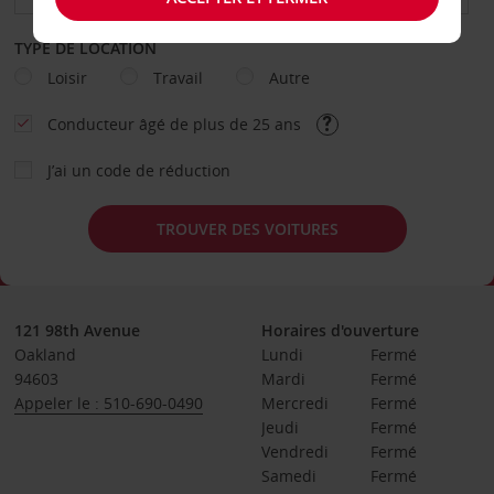
TYPE DE LOCATION
Loisir
Travail
Autre
Conducteur âgé de plus de 25 ans
J’ai un code de réduction
TROUVER DES VOITURES
121 98th Avenue
Horaires d'ouverture
Oakland
Lundi
Fermé
94603
Mardi
Fermé
Appeler le : 510-690-0490
Mercredi
Fermé
Jeudi
Fermé
Vendredi
Fermé
Samedi
Fermé