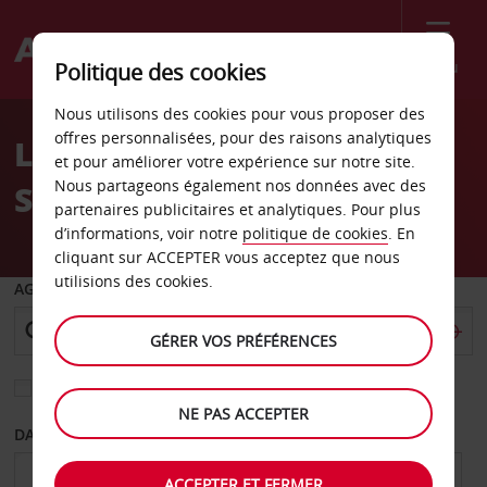
Menu
Politique des cookies
Welcome
Nous utilisons des cookies pour vous proposer des
to
offres personnalisées, pour des raisons analytiques
Location de voiture
Avis
et pour améliorer votre expérience sur notre site.
Nous partageons également nos données avec des
Ségovie
partenaires publicitaires et analytiques. Pour plus
d’informations, voir notre
politique de cookies
. En
cliquant sur ACCEPTER vous acceptez que nous
utilisions des cookies.
AGENCE DE DÉPART
GÉRER VOS PRÉFÉRENCES
Sélectionnez une autre agence de retour
NE PAS ACCEPTER
DATE DE DÉPART
DATE DE RETOUR
ACCEPTER ET FERMER