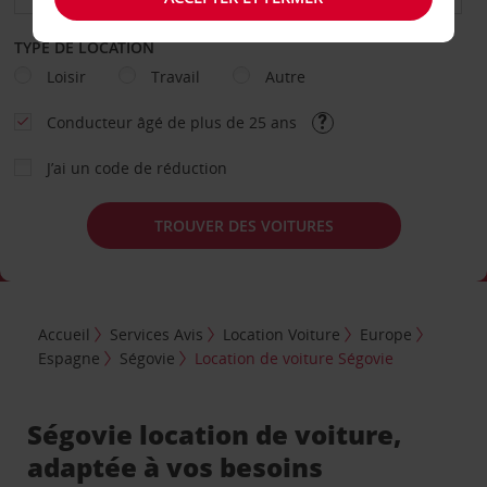
TYPE DE LOCATION
Loisir
Travail
Autre
Conducteur âgé de plus de 25 ans
J’ai un code de réduction
TROUVER DES VOITURES
Accueil
Services Avis
Location Voiture
Europe
Espagne
Ségovie
Location de voiture Ségovie
Ségovie location de voiture,
adaptée à vos besoins