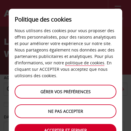
Menu
Politique des cookies
Welcome
Nous utilisons des cookies pour vous proposer des
to
offres personnalisées, pour des raisons analytiques
Location de voiture
Avis
et pour améliorer votre expérience sur notre site.
Nous partageons également nos données avec des
Wetzlar
partenaires publicitaires et analytiques. Pour plus
d’informations, voir notre
politique de cookies
. En
cliquant sur ACCEPTER vous acceptez que nous
utilisions des cookies.
AGENCE DE DÉPART
GÉRER VOS PRÉFÉRENCES
Sélectionnez une autre agence de retour
NE PAS ACCEPTER
DATE DE DÉPART
DATE DE RETOUR
ACCEPTER ET FERMER