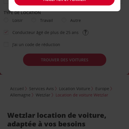
TYPE DE LOCATION
Loisir
Travail
Autre
Conducteur âgé de plus de 25 ans
J’ai un code de réduction
TROUVER DES VOITURES
Accueil
Services Avis
Location Voiture
Europe
Allemagne
Wetzlar
Location de voiture Wetzlar
Wetzlar location de voiture,
adaptée à vos besoins