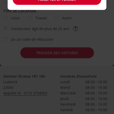
TYPE DE LOCATION
Loisir
Travail
Autre
Conducteur âgé de plus de 25 ans
J’ai un code de réduction
TROUVER DES VOITURES
Geniner Strasse 181 185
Horaires d'ouverture
Luebeck
Lundi
08:00 - 16:00
23560
Mardi
08:00 - 16:00
Appeler le : 0172 3704953
Mercredi
08:00 - 16:00
Jeudi
08:00 - 16:00
Vendredi
08:00 - 16:00
Samedi
08:00 - 10:00