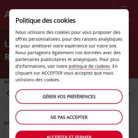
Menu
Politique des cookies
Welcome
Nous utilisons des cookies pour vous proposer des
to
offres personnalisées, pour des raisons analytiques
Location de voiture
Avis
et pour améliorer votre expérience sur notre site.
Nous partageons également nos données avec des
Reutlingen
partenaires publicitaires et analytiques. Pour plus
d’informations, voir notre
politique de cookies
. En
cliquant sur ACCEPTER vous acceptez que nous
utilisions des cookies.
AGENCE DE DÉPART
GÉRER VOS PRÉFÉRENCES
Sélectionnez une autre agence de retour
NE PAS ACCEPTER
DATE DE DÉPART
DATE DE RETOUR
ACCEPTER ET FERMER