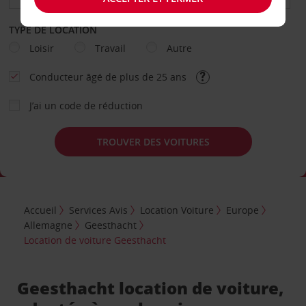
TYPE DE LOCATION
Loisir
Travail
Autre
Conducteur âgé de plus de 25 ans
J’ai un code de réduction
TROUVER DES VOITURES
Accueil
Services Avis
Location Voiture
Europe
Allemagne
Geesthacht
Location de voiture Geesthacht
Geesthacht location de voiture,