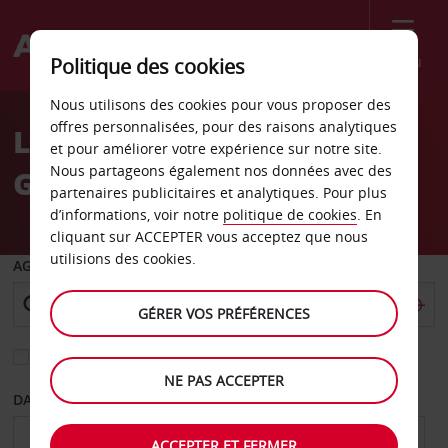
Menu
Politique des cookies
Welcome
Nous utilisons des cookies pour vous proposer des
to
offres personnalisées, pour des raisons analytiques
Location de voiture
Avis
et pour améliorer votre expérience sur notre site.
Nous partageons également nos données avec des
Geesthacht
partenaires publicitaires et analytiques. Pour plus
d’informations, voir notre
politique de cookies
. En
cliquant sur ACCEPTER vous acceptez que nous
utilisions des cookies.
AGENCE DE DÉPART
GÉRER VOS PRÉFÉRENCES
Sélectionnez une autre agence de retour
NE PAS ACCEPTER
DATE DE DÉPART
DATE DE RETOUR
ACCEPTER ET FERMER