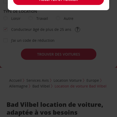
TYPE DE LOCATION
Loisir
Travail
Autre
Conducteur âgé de plus de 25 ans
J’ai un code de réduction
TROUVER DES VOITURES
Accueil
Services Avis
Location Voiture
Europe
Allemagne
Bad Vilbel
Location de voiture Bad Vilbel
Bad Vilbel location de voiture,
adaptée à vos besoins