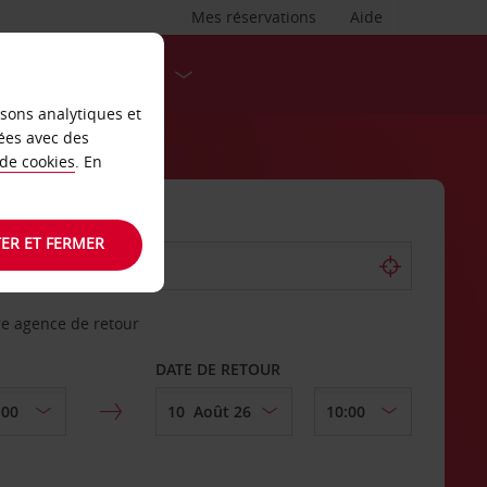
Mes réservations
Aide
DESTINATIONS
isons analytiques et
ées avec des
 de cookies
. En
ER ET FERMER
re agence de retour
DATE DE RETOUR