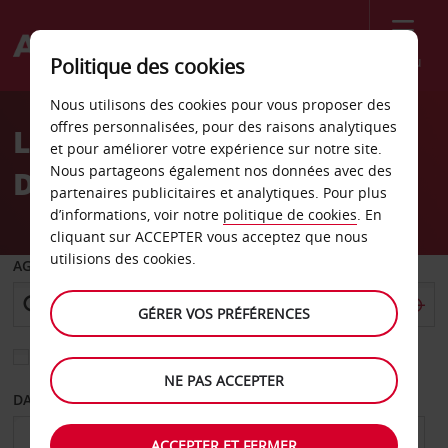
Menu
Politique des cookies
Welcome
Nous utilisons des cookies pour vous proposer des
to
offres personnalisées, pour des raisons analytiques
Location de voiture Saint-
Avis
et pour améliorer votre expérience sur notre site.
Nous partageons également nos données avec des
Domingue
partenaires publicitaires et analytiques. Pour plus
d’informations, voir notre
politique de cookies
. En
cliquant sur ACCEPTER vous acceptez que nous
utilisions des cookies.
AGENCE DE DÉPART
GÉRER VOS PRÉFÉRENCES
Sélectionnez une autre agence de retour
NE PAS ACCEPTER
DATE DE DÉPART
DATE DE RETOUR
ACCEPTER ET FERMER