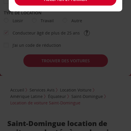
TYPE DE LOCATION
Loisir
Travail
Autre
Conducteur âgé de plus de 25 ans
J’ai un code de réduction
TROUVER DES VOITURES
Accueil
Services Avis
Location Voiture
Amérique Latine
Équateur
Saint-Domingue
Location de voiture Saint-Domingue
Saint-Domingue location de