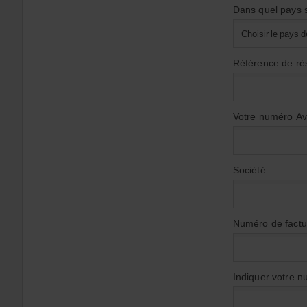
dans
Dans quel pays s
la
liste
Choisir le pays d
Choisir
dans
Référence de ré
la
liste
Votre numéro Avi
Société
Numéro de factu
Indiquer votre n