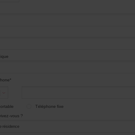
nique
phone*
Veuillez
saisir
votre
numéro
ortable
Téléphone fixe
vivez-vous ?
de résidence