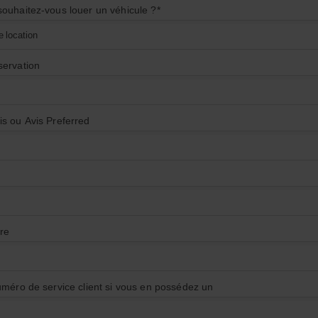
ouhaitez-vous louer un véhicule ?
*
e location
servation
s ou Avis Preferred
re
uméro de service client si vous en possédez un