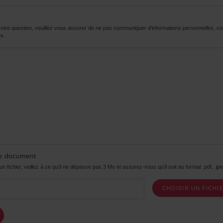
tre question, veuillez vous assurer de ne pas communiquer d’informations personnelles, 
s.
 le document
 fichier, veillez à ce qu’il ne dépasse pas 3 Mo et assurez-vous qu’il soit au format .pdf, .jpe