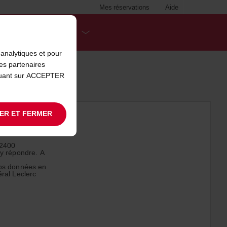
Mes réservations
Aide
DESTINATIONS
analytiques et pour
es partenaires
iquant sur ACCEPTER
ER ET FERMER
92400
 y répondre. A
vos données en
éral Leclerc