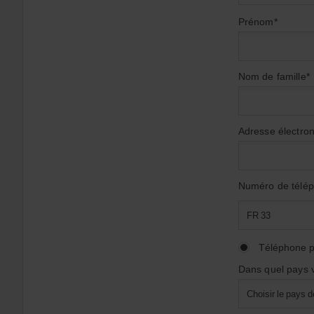
Choisir
dans
Prénom*
la
liste
Nom de famille*
Adresse électro
Numéro de télé
FR 33
Choisir
le
Téléphone p
préfixe
de
Dans quel pays 
votre
numéro
de
Choisir le pays 
téléphone
Choisir