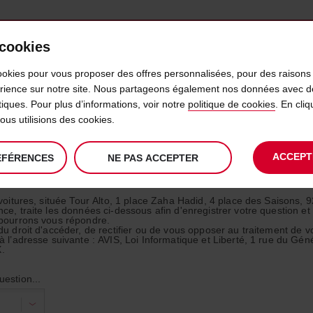
 cookies
IDÉLITÉ
LIBRE-SERVICE
PRODUITS
BUSINESS
ookies pour vous proposer des offres personnalisées, pour des raisons 
érience sur notre site. Nous partageons également nos données avec d
ytiques. Pour plus d’informations, voir notre
politique de cookies
. En cl
us utilisions des cookies.
ACCEPT
ÉFÉRENCES
NE PAS ACCEPTER
 voitures, située Tour Alto, 1 place Zaha Hadid, 4 place des Saisons, 
ce, traite les données ci-dessous afin d'enregistrer votre question et
 pourrons vous répondre.
du droit d'accéder, de rectifier ou de vous opposer au traitement de 
à l’adresse suivante : AVIS, Loi Informatique et Liberté, 1 rue du Gén
X.
estion...