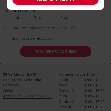
TYPE DE LOCATION
Loisir
Travail
Autre
Conducteur âgé de plus de 25 ans
J’ai un code de réduction
TROUVER DES VOITURES
38 Verkhovynska St.
Horaires d'ouverture
Uzhgorod Hotel Praha
Lundi
10:00 - 18:00
Uzhgorod
Mardi
10:00 - 18:00
88000
Mercredi
10:00 - 18:00
Appeler le : +38 067 216 6112
Jeudi
10:00 - 18:00
Vendredi
10:00 - 18:00
Samedi
10:00 - 18:00