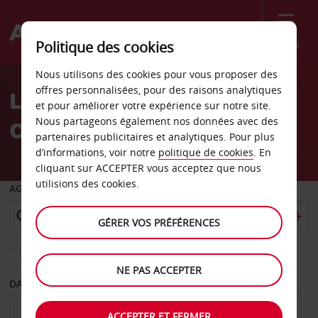
Menu
Politique des cookies
Welcome
Nous utilisons des cookies pour vous proposer des
to
offres personnalisées, pour des raisons analytiques
Location de voiture
Avis
et pour améliorer votre expérience sur notre site.
Nous partageons également nos données avec des
Oujhorod
partenaires publicitaires et analytiques. Pour plus
d’informations, voir notre
politique de cookies
. En
cliquant sur ACCEPTER vous acceptez que nous
utilisions des cookies.
AGENCE DE DÉPART
GÉRER VOS PRÉFÉRENCES
Sélectionnez une autre agence de retour
NE PAS ACCEPTER
DATE DE DÉPART
DATE DE RETOUR
ACCEPTER ET FERMER