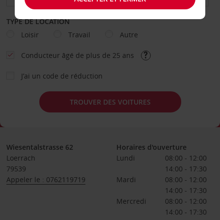
TYPE DE LOCATION
Loisir
Travail
Autre
Conducteur âgé de plus de 25 ans
J’ai un code de réduction
TROUVER DES VOITURES
Wiesentalstrasse 62
Horaires d'ouverture
Loerrach
Lundi
08:00 - 12:00
79539
14:00 - 17:30
Appeler le : 0762119719
Mardi
08:00 - 12:00
14:00 - 17:30
Mercredi
08:00 - 12:00
14:00 - 17:30