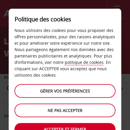
Menu
Politique des cookies
Welcome
Nous utilisons des cookies pour vous proposer des
to
offres personnalisées, pour des raisons analytiques
Location de voiture
Avis
et pour améliorer votre expérience sur notre site.
Nous partageons également nos données avec des
Warstein
partenaires publicitaires et analytiques. Pour plus
d’informations, voir notre
politique de cookies
. En
cliquant sur ACCEPTER vous acceptez que nous
utilisions des cookies.
AGENCE DE DÉPART
GÉRER VOS PRÉFÉRENCES
Sélectionnez une autre agence de retour
NE PAS ACCEPTER
DATE DE DÉPART
DATE DE RETOUR
ACCEPTER ET FERMER