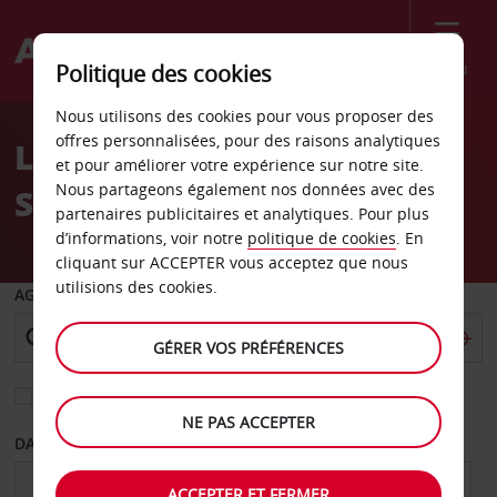
Menu
Politique des cookies
Welcome
Nous utilisons des cookies pour vous proposer des
to
offres personnalisées, pour des raisons analytiques
Location de voiture
Avis
et pour améliorer votre expérience sur notre site.
Nous partageons également nos données avec des
Stadthagen
partenaires publicitaires et analytiques. Pour plus
d’informations, voir notre
politique de cookies
. En
cliquant sur ACCEPTER vous acceptez que nous
utilisions des cookies.
AGENCE DE DÉPART
GÉRER VOS PRÉFÉRENCES
Sélectionnez une autre agence de retour
NE PAS ACCEPTER
DATE DE DÉPART
DATE DE RETOUR
ACCEPTER ET FERMER