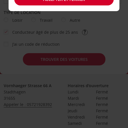
TYPE DE LOCATION
Loisir
Travail
Autre
Conducteur âgé de plus de 25 ans
J’ai un code de réduction
TROUVER DES VOITURES
Vornhaeger Strasse 66 A
Horaires d'ouverture
Stadthagen
Lundi
Fermé
31655
Mardi
Fermé
Appeler le : 05721928392
Mercredi
Fermé
Jeudi
Fermé
Vendredi
Fermé
Samedi
Fermé