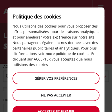
Menu
Politique des cookies
Welcome
Nous utilisons des cookies pour vous proposer des
to
offres personnalisées, pour des raisons analytiques
Location de voiture
Avis
et pour améliorer votre expérience sur notre site.
Nous partageons également nos données avec des
Schwandorf
partenaires publicitaires et analytiques. Pour plus
d’informations, voir notre
politique de cookies
. En
cliquant sur ACCEPTER vous acceptez que nous
utilisions des cookies.
AGENCE DE DÉPART
GÉRER VOS PRÉFÉRENCES
Sélectionnez une autre agence de retour
NE PAS ACCEPTER
DATE DE DÉPART
DATE DE RETOUR
ACCEPTER ET FERMER