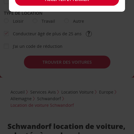
TYPE DE LOCATION
Loisir
Travail
Autre
Conducteur âgé de plus de 25 ans
J’ai un code de réduction
TROUVER DES VOITURES
Accueil
Services Avis
Location Voiture
Europe
Allemagne
Schwandorf
Location de voiture Schwandorf
Schwandorf location de voiture,