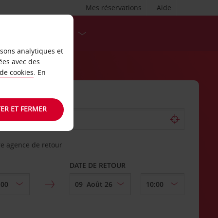
Mes réservations
Aide
DESTINATIONS
isons analytiques et
ées avec des
 de cookies
. En
ER ET FERMER
re agence de retour
DATE DE RETOUR