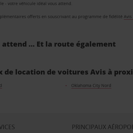
e - votre véhicule idéal vous attend.
supplémentaires offerts en souscrivant au programme de fidélité
Avis
s attend … Et la route également
ux de location de voitures Avis à prox
d
Oklahoma City Nord
VICES
PRINCIPAUX AÉROPO