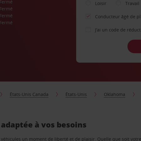
Fermé
Loisir
Travail
Fermé
Fermé
Conducteur âgé de p
Fermé
J’ai un code de réduc
États-Unis Canada
États-Unis
Oklahoma
, adaptée à vos besoins
e véhicules un moment de liberté et de plaisir. Quelle que soit vot