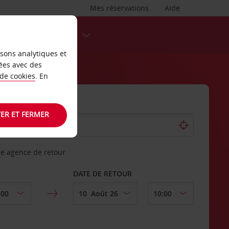
Mes réservations
Aide
DESTINATIONS
isons analytiques et
ées avec des
 de cookies
. En
ER ET FERMER
re agence de retour
DATE DE RETOUR