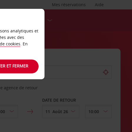
Mes réservations
Aide
DESTINATIONS
isons analytiques et
ées avec des
 de cookies
. En
ER ET FERMER
re agence de retour
DATE DE RETOUR