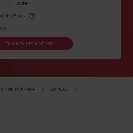
Autre
lus de 25 ans
tion
TROUVER DES VOITURES
ure New York - USA
Amherst