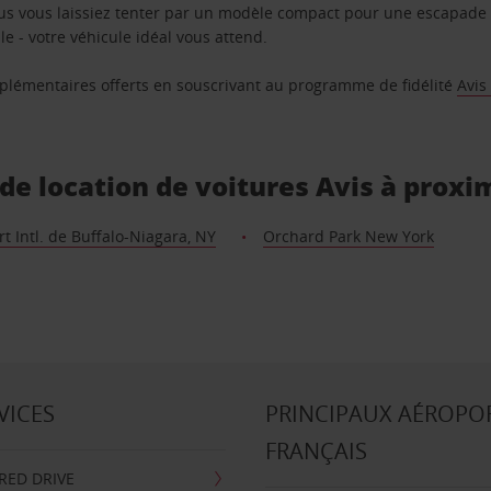
us vous laissiez tenter par un modèle compact pour une escapade 
e - votre véhicule idéal vous attend.
supplémentaires offerts en souscrivant au programme de fidélité
Avis
de location de voitures Avis à proxi
t Intl. de Buffalo-Niagara, NY
Orchard Park New York
VICES
PRINCIPAUX AÉROPO
FRANÇAIS
RRED DRIVE