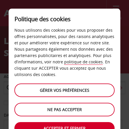
Menu
Politique des cookies
Welcome
Nous utilisons des cookies pour vous proposer des
to
offres personnalisées, pour des raisons analytiques
Location de voiture
Avis
et pour améliorer votre expérience sur notre site.
Nous partageons également nos données avec des
Schaumbourg
partenaires publicitaires et analytiques. Pour plus
d’informations, voir notre
politique de cookies
. En
cliquant sur ACCEPTER vous acceptez que nous
utilisions des cookies.
AGENCE DE DÉPART
GÉRER VOS PRÉFÉRENCES
Sélectionnez une autre agence de retour
NE PAS ACCEPTER
DATE DE DÉPART
DATE DE RETOUR
ACCEPTER ET FERMER