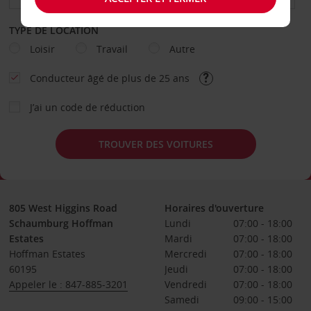
TYPE DE LOCATION
Loisir
Travail
Autre
Conducteur âgé de plus de 25 ans
J’ai un code de réduction
TROUVER DES VOITURES
805 West Higgins Road
Horaires d'ouverture
Schaumburg Hoffman
Lundi
07:00 - 18:00
Estates
Mardi
07:00 - 18:00
Hoffman Estates
Mercredi
07:00 - 18:00
60195
Jeudi
07:00 - 18:00
Appeler le : 847-885-3201
Vendredi
07:00 - 18:00
Samedi
09:00 - 15:00