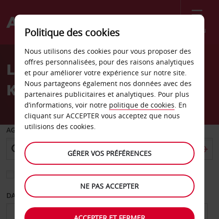
Menu
Politique des cookies
Welcome
Nous utilisons des cookies pour vous proposer des
to
offres personnalisées, pour des raisons analytiques
Location de voiture
Avis
et pour améliorer votre expérience sur notre site.
Nous partageons également nos données avec des
Knightdale
partenaires publicitaires et analytiques. Pour plus
d’informations, voir notre
politique de cookies
. En
cliquant sur ACCEPTER vous acceptez que nous
utilisions des cookies.
AGENCE DE DÉPART
GÉRER VOS PRÉFÉRENCES
Sélectionnez une autre agence de retour
NE PAS ACCEPTER
DATE DE DÉPART
DATE DE RETOUR
ACCEPTER ET FERMER