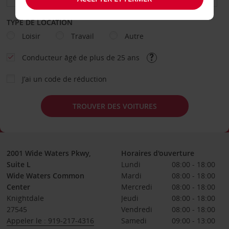
TYPE DE LOCATION
Loisir
Travail
Autre
Conducteur âgé de plus de 25 ans
J’ai un code de réduction
TROUVER DES VOITURES
2001 Wide Waters Pkwy,
Horaires d'ouverture
Suite L
Lundi
08:00 - 18:00
Wide Waters Common
Mardi
08:00 - 18:00
Center
Mercredi
08:00 - 18:00
Knightdale
Jeudi
08:00 - 18:00
27545
Vendredi
08:00 - 18:00
Appeler le : 919-217-4316
Samedi
09:00 - 13:00