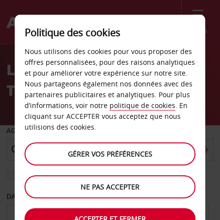
Menu
Politique des cookies
Welcome
Nous utilisons des cookies pour vous proposer des
to
offres personnalisées, pour des raisons analytiques
Location de voiture
Avis
et pour améliorer votre expérience sur notre site.
Nous partageons également nos données avec des
Tarzana
partenaires publicitaires et analytiques. Pour plus
d’informations, voir notre
politique de cookies
. En
cliquant sur ACCEPTER vous acceptez que nous
utilisions des cookies.
AGENCE DE DÉPART
GÉRER VOS PRÉFÉRENCES
Sélectionnez une autre agence de retour
NE PAS ACCEPTER
DATE DE DÉPART
DATE DE RETOUR
ACCEPTER ET FERMER