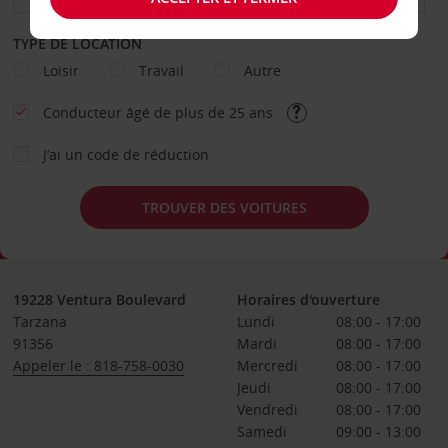
TYPE DE LOCATION
Loisir
Travail
Autre
Conducteur âgé de plus de 25 ans
J’ai un code de réduction
TROUVER DES VOITURES
19228 Ventura Boulevard
Horaires d'ouverture
Tarzana
Lundi
08:00 - 17:00
91356
Mardi
08:00 - 17:00
Appeler le : 818-758-0030
Mercredi
08:00 - 17:00
Jeudi
08:00 - 17:00
Vendredi
08:00 - 17:00
Samedi
09:00 - 13:00