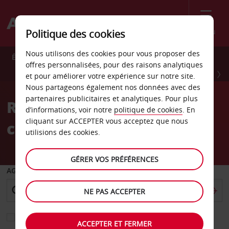
Menu
Politique des cookies
Nous utilisons des cookies pour vous proposer des
Économisez 10 % toute l’année avec Avis Preferred.
offres personnalisées, pour des raisons analytiques
INSCRIVEZ-VOUS GRATUITEMENT
et pour améliorer votre expérience sur notre site.
Nous partageons également nos données avec des
partenaires publicitaires et analytiques. Pour plus
Réservez en toute
d’informations, voir notre
politique de cookies
. En
cliquant sur ACCEPTER vous acceptez que nous
confiance
utilisions des cookies.
GÉRER VOS PRÉFÉRENCES
AGENCE DE DÉPART
NE PAS ACCEPTER
Sélectionnez une autre agence de retour
ACCEPTER ET FERMER