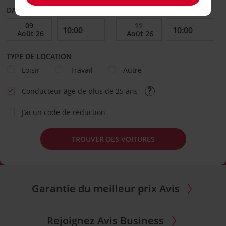
DATE DE DÉPART
DATE DE RETOUR
TYPE DE LOCATION
Loisir
Travail
Autre
Conducteur âgé de plus de 25 ans
J’ai un code de réduction
TROUVER DES VOITURES
Garantie du meilleur prix Avis
Rejoignez Avis Business